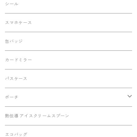
レースバージョン
シール
シルバーラメバージョン
スマホケース
動物柄バージョン
缶バッジ
改良前バージョン
カードミラー
切り離しバックル2023Ver.
パスケース
ポーチ
底マチミニポーチ
熱伝導 アイスクリームスプーン
マチありポーチ
エコバッグ