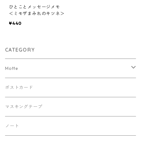
ひとことメッセージメモ
＜ミモザまみれのキツネ＞
¥440
CATEGORY
Motte
Kaorinkoイラストバージョン
ポストカード
リバティバージョン
マスキングテープ
デニムバージョン
ノート