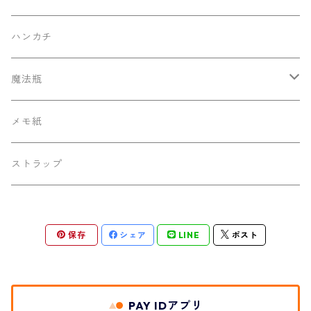
ハンカチ
魔法瓶
130ml ポケットサーモボトル
メモ紙
ストラップ
保存
シェア
LINE
ポスト
PAY IDアプリ