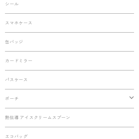
レースバージョン
シール
シルバーラメバージョン
スマホケース
動物柄バージョン
缶バッジ
改良前バージョン
カードミラー
切り離しバックル2023Ver.
パスケース
ポーチ
底マチミニポーチ
熱伝導 アイスクリームスプーン
マチありポーチ
エコバッグ