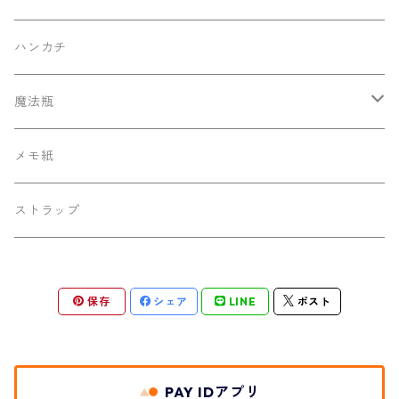
ハンカチ
魔法瓶
130ml ポケットサーモボトル
メモ紙
ストラップ
保存
シェア
LINE
ポスト
PAY IDアプリ