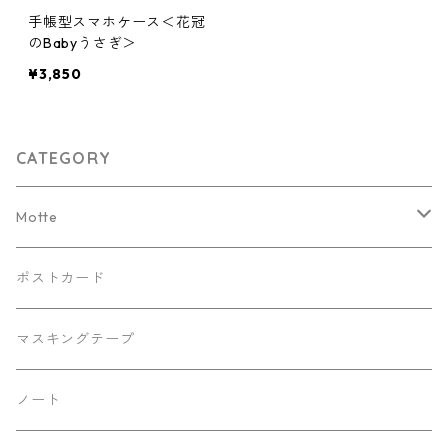
手帳型スマホケース＜花冠
のBabyうさぎ＞
¥3,850
CATEGORY
Motte
Kaorinkoイラストバージョン
ポストカード
リバティバージョン
マスキングテープ
デニムバージョン
ノート