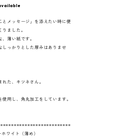
available
ことメッセージ」を添えたい時に便
くりました。
な、薄い紙です。
なしっかりとした厚みはありませ
まれた、キツネさん。
を使用し、角丸加工をしています。
===========================
ノーホワイト（薄め）