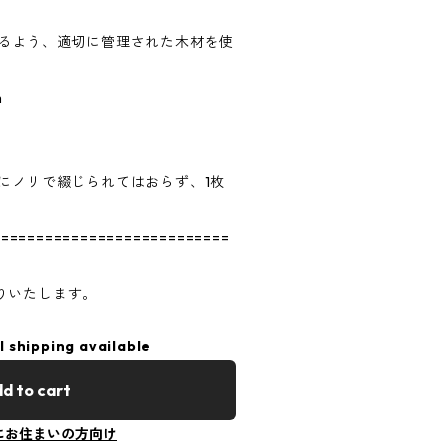
う、適切に管理された木材を使
m
リで綴じられてはおらず、1枚
===========================
りいたします。
l shipping available
d to cart
にお住まいの方向け