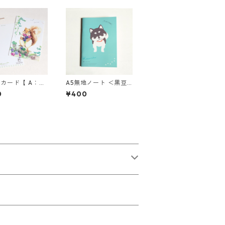
カード【 A：森
A5無地ノート ＜黒豆
とベリー 】／3
柴＞
0
¥400
ット★組み合わせ
★