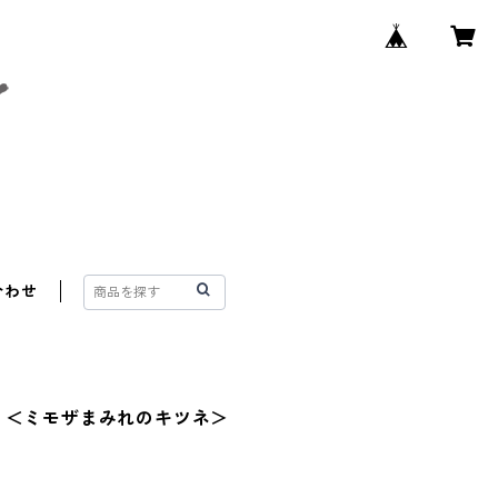
合わせ
 ＜ミモザまみれのキツネ＞