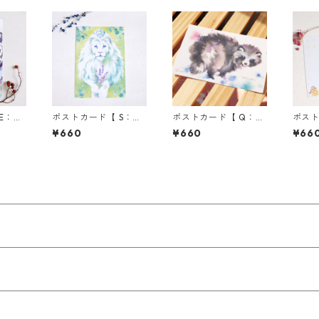
E：ホ
ポストカード【 S：ホ
ポストカード【 Q：Sn
ポスト
】／3
ワイトライオンキング
ow Raccoon 】_環境
のリス
¥660
¥660
¥66
合わせ
】_環境対応紙／3枚セ
対応紙／3枚セット★
枚セ
ット★組み合わせ自由
組み合わせ自由★
自由
★