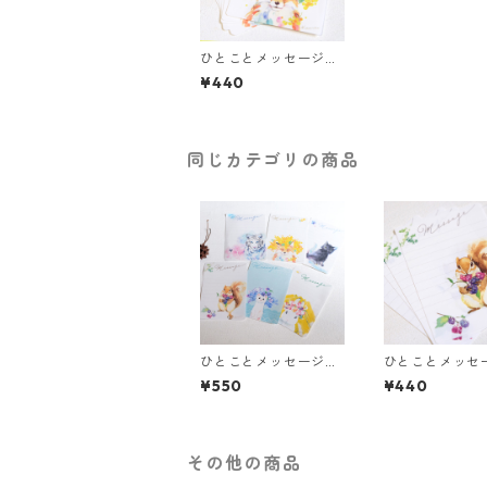
ひとことメッセージメ
モ ＜ミモザまみれのキ
¥440
ツネ＞
同じカテゴリの商品
ひとことメッセージメ
ひとことメッセ
モ ＜全6種アソート＞
モ ＜リスとベリ
¥550
¥440
その他の商品