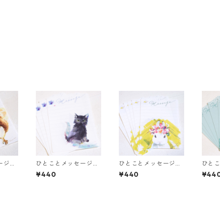
ージメ
ひとことメッセージメ
ひとことメッセージメ
ひと
ー＞
モ ＜黒仔猫＞
モ ＜花冠のBabyうさ
モ ＜
¥440
¥440
¥44
ぎ＞