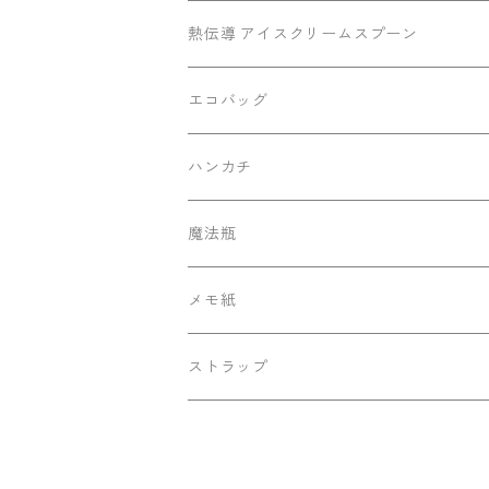
底マチミニポーチ
熱伝導 アイスクリームスプーン
マチありポーチ
エコバッグ
ハンカチ
魔法瓶
130ml ポケットサーモボトル
メモ紙
ストラップ