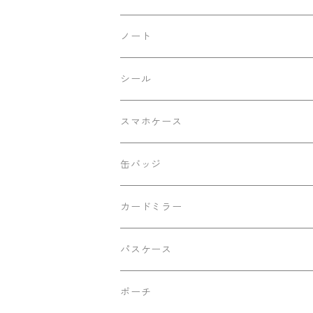
デニムバージョン
ノート
レースバージョン
シール
シルバーラメバージョン
スマホケース
動物柄バージョン
缶バッジ
改良前バージョン
カードミラー
切り離しバックル2023Ver.
パスケース
ポーチ