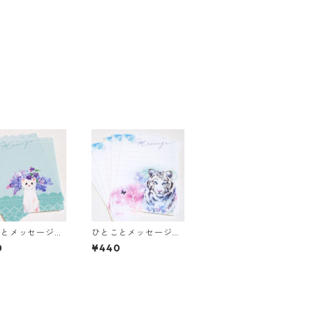
ことメッセージメ
ひとことメッセージメ
オコジョ＞
モ ＜ホワイトタイガー
0
¥440
＞