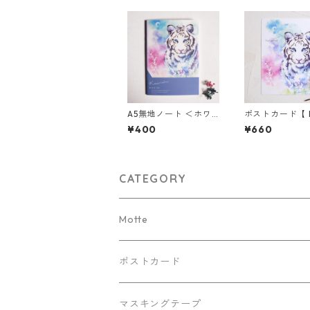
A5無地ノート ＜ホワ
ポストカード【 
イトタイガー＞
ワイトタイガー 
¥400
¥660
枚セット★組み
自由★
CATEGORY
Motte
Kaorinkoイラストバージョン
ポストカード
リバティバージョン
マスキングテープ