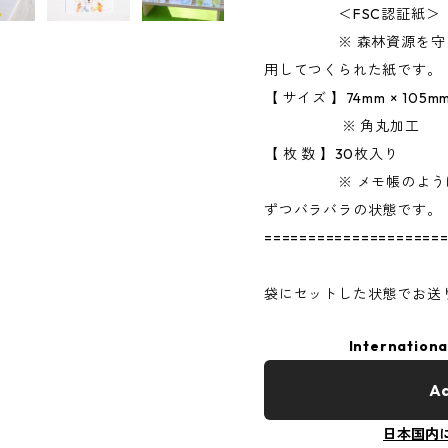
＜FSC認証紙＞
※ 森林資源を守るよ
用してつくられた紙です。
【 サイズ 】74mm × 105m
※ 角丸加工
【 枚 数 】30枚入り
※ メモ帳のようにノ
ずつバラバラの状態です。
====================
袋にセットした状態でお送
Internationa
Ad
日本国内