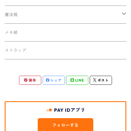
魔法瓶
130ml ポケットサーモボトル
メモ紙
ストラップ
保存
シェア
LINE
ポスト
PAY IDアプリ
フォローする