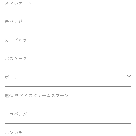
シルバーラメバージョン
スマホケース
動物柄バージョン
缶バッジ
改良前バージョン
カードミラー
切り離しバックル2023Ver.
パスケース
ポーチ
底マチミニポーチ
熱伝導 アイスクリームスプーン
マチありポーチ
エコバッグ
ハンカチ