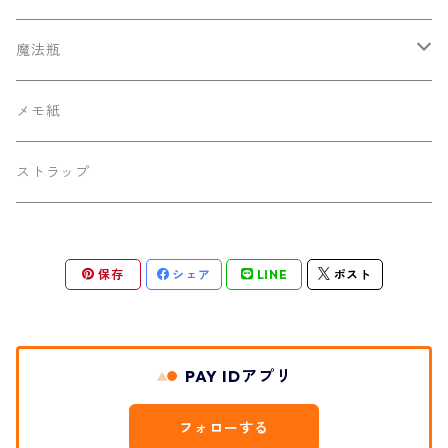
魔法瓶
130ml ポケットサーモボトル
メモ紙
ストラップ
保存
シェア
LINE
ポスト
PAY IDアプリ
フォローする