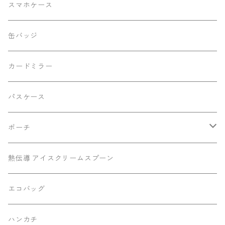
シルバーラメバージョン
スマホケース
動物柄バージョン
缶バッジ
改良前バージョン
カードミラー
切り離しバックル2023Ver.
パスケース
ポーチ
底マチミニポーチ
熱伝導 アイスクリームスプーン
マチありポーチ
エコバッグ
ハンカチ