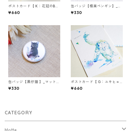
ポストカード【 K：花冠のBab
缶バッジ【極楽ペンギン】_マ
yうさぎ 】_環境対応紙／3枚
ットタイプ
¥660
¥330
セット★組み合わせ自由★
缶バッジ【黒仔猫 】_マットタ
ポストカード【 G：ユキヒョ
イプ
ウ 】／3枚セット★組み合わせ
¥330
¥660
自由★
CATEGORY
Motte