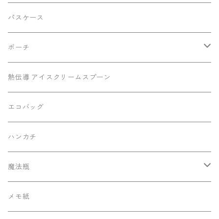
切り離しバックル2023Ver.
パスケース
ポーチ
底マチミニポーチ
熱伝導 アイスクリームスプーン
マチありポーチ
エコバッグ
ハンカチ
魔法瓶
130ml ポケットサーモボトル
メモ紙