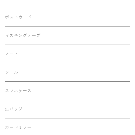
Kaorinkoイラストバージョン
ポストカード
リバティバージョン
マスキングテープ
デニムバージョン
ノート
レースバージョン
シール
シルバーラメバージョン
スマホケース
動物柄バージョン
缶バッジ
改良前バージョン
カードミラー