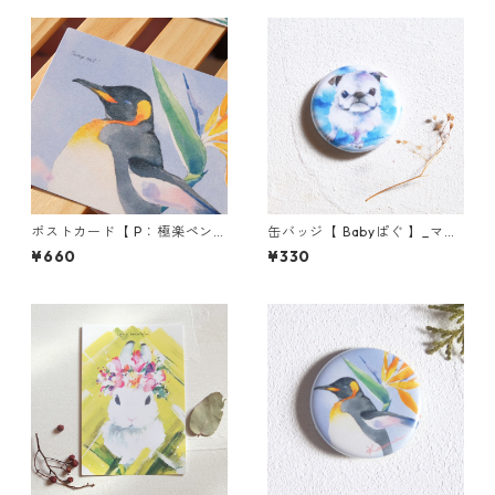
ポストカード【 P：極楽ペンギ
缶バッジ【 Babyぱぐ 】_マッ
ン 】_環境対応紙／3枚セット
トタイプ
¥660
¥330
★組み合わせ自由★