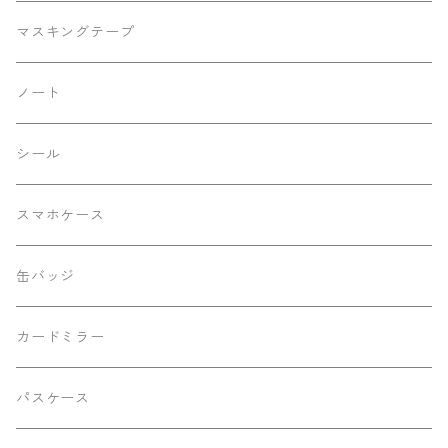
リバティバージョン
マスキングテープ
デニムバージョン
ノート
レースバージョン
シール
シルバーラメバージョン
スマホケース
動物柄バージョン
缶バッジ
改良前バージョン
カードミラー
切り離しバックル2023Ver.
パスケース