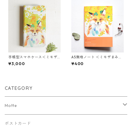
手帳型スマホケース＜ミモザ
A5無地ノート ＜ミモザまみれ
まみれのキツネ＞
のキツネ＞
¥3,000
¥400
CATEGORY
Motte
Kaorinkoイラストバージョン
ポストカード