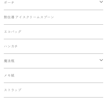
ポーチ
底マチミニポーチ
熱伝導 アイスクリームスプーン
マチありポーチ
エコバッグ
ハンカチ
魔法瓶
130ml ポケットサーモボトル
メモ紙
ストラップ