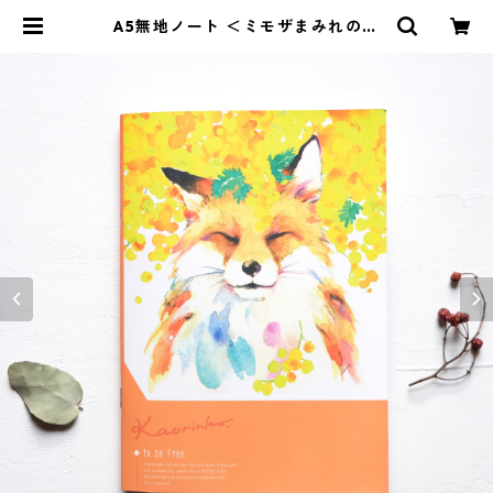
A5無地ノート ＜ミモザまみれのキ
ツネ＞ | Kaorinko