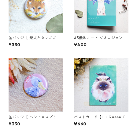
缶バッジ【 柴犬とタンポポ 】
A5無地ノート ＜オコジョ＞
_マットタイプ
¥330
¥400
缶バッジ【 ハシビロスプリン
ポストカード【 L：Queen Ca
グ 】_マットタイプ
t 】／3枚セット★組み合わせ
¥330
¥660
自由★