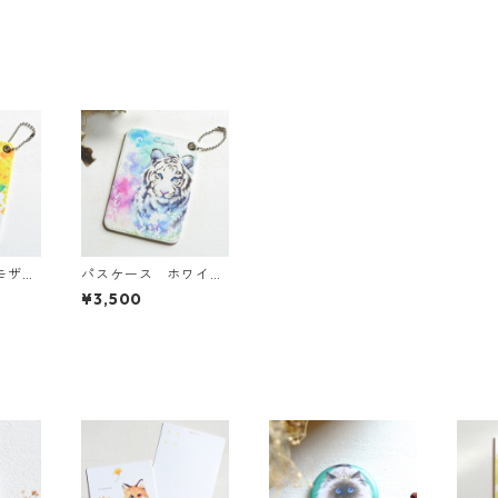
モザま
パスケース ホワイト
タイガー
¥3,500