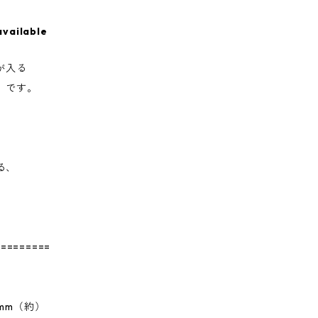
available
が入る
）です。
る、
=========
6mm（約）