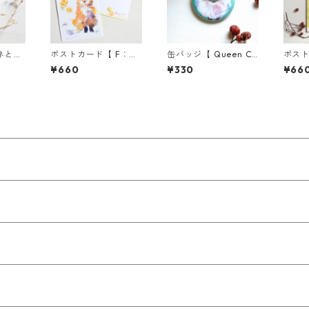
ネとス
ポストカード【 F：キ
缶バッジ【 Queen Ca
ポスト
マット
ツネとミモザ 】／3枚
t 】_マットタイプ
冠のB
¥660
¥330
¥66
セット★組み合わせ自
境対応
由★
★組