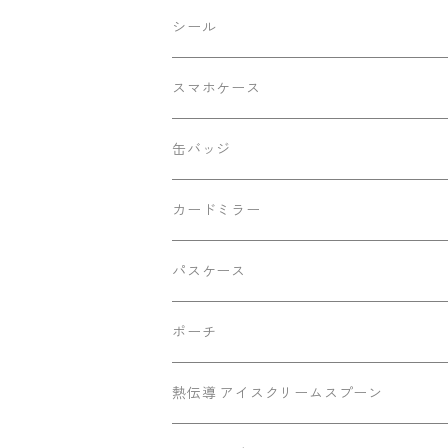
レースバージョン
シール
シルバーラメバージョン
スマホケース
動物柄バージョン
缶バッジ
改良前バージョン
カードミラー
切り離しバックル2023Ver.
パスケース
ポーチ
底マチミニポーチ
熱伝導 アイスクリームスプーン