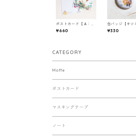
ポストカード【 A：森
缶バッジ【キツ
のリスとベリー 】／3
プレーマム 】_
¥660
¥330
枚セット★組み合わせ
タイプ
自由★
CATEGORY
Motte
Kaorinkoイラストバージョン
ポストカード
リバティバージョン
マスキングテープ
デニムバージョン
ノート