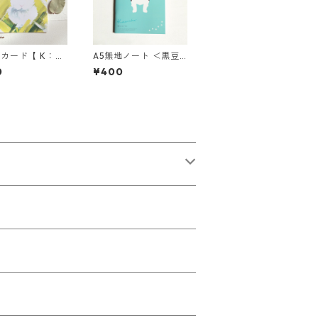
カード【 K：花
A5無地ノート ＜黒豆
abyうさぎ 】_環
柴＞
0
¥400
紙／3枚セット
み合わせ自由★