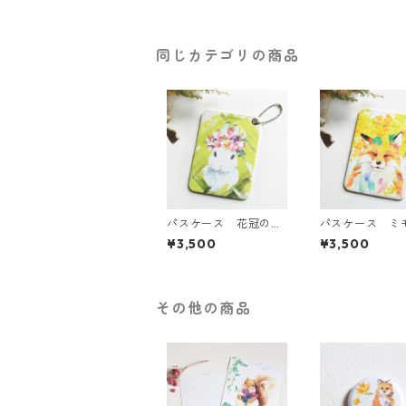
同じカテゴリの商品
パスケース 花冠のBa
パスケース ミ
byうさぎ
みれのキツネ
¥3,500
¥3,500
その他の商品