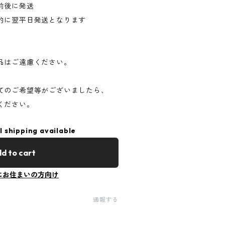
前後に発送
的に翌平日発送となります
品はご遠慮ください。
てのご希望等がございましたら、
ください。
l shipping available
d to cart
にお住まいの方向け
通報する